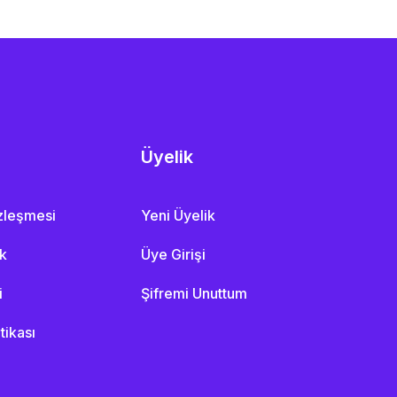
Üyelik
özleşmesi
Yeni Üyelik
ik
Üye Girişi
i
Şifremi Unuttum
itikası