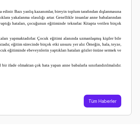
a edinir. Bazı yanlış kazanımlar, bireyin toplum tarafından dışlanmasına
ıklara yakalanma olasılığı artar.
Genellikle insanlar anne babalarından
yaptığı hataları, çocuğunun eğitiminde tekrarlar.
Kitapta verilen birçok
aları yapmaktadırlar. Çocuk eğitimi alanında uzmanlaşmış kişiler bile
dır, eğitim sürecinde birçok etki unsuru yer alır. Örneğin, hala, teyze,
cuk eğitiminde ebeveynlerin yaptıkları hataları gözler önüne sermek ve
 bir ifade olmaktan çok hata yapan anne babalarla sınırlandırılmalıdır.
Tüm Haberler