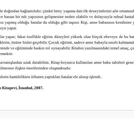
le doğrudan bağlantılıdır; çünkü birey yaşama dair ilk deneyimlerini aile ortamınd
e hassas bir ruh yapısının gelişmesine neden olabilir ve dolayısıyla ruhsal hastal
nın yapmış olduğu hatalar da olduğu gibi taşınır. Kişi, anne babasının kendisine 
veyn yapar.
r yapar; fakat özellikle eğitim düzeyleri yüksek olan birçok ebeveyn de bu hat
in, önüne hisler geçebilir. Çocuk eğitimi, sadece anne babayla sınırlı kalmamakta
iminde ve eğitiminde baskın rol oynayabilir.
Kitabın yazılmasındaki temel amaç, ço
ermektir.
davranışlardan uzak durabilsin.
Kitap boyunca kullanılan anne baba tabirleri genel
ilmesine ilişkin önerilerinden oluşmaktadır.
in hamilelikten itibaren yaptıkları hatalar ele alınıp işlendi.
Kitapevi, İstanbul, 2007.