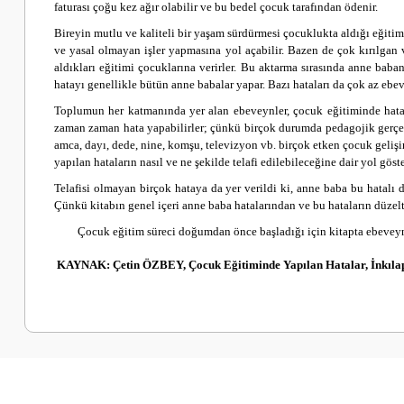
faturası çoğu kez ağır olabilir ve bu bedel çocuk tarafından ödenir.
Bireyin mutlu ve kaliteli bir yaşam sürdürmesi çocuklukta aldığı eğitim
ve yasal olmayan işler yapmasına yol açabilir. Bazen de çok kırılgan v
aldıkları eğitimi çocuklarına verirler. Bu aktarma sırasında anne baba
hatayı genellikle bütün anne babalar yapar. Bazı hataları da çok az ebe
Toplumun her katmanında yer alan ebeveynler, çocuk eğitiminde hatala
zaman zaman hata yapabilirler; çünkü birçok durumda pedagojik gerçekler
amca, dayı, dede, nine, komşu, televizyon vb. birçok etken çocuk geliş
yapılan hataların nasıl ve ne şekilde telafi edilebileceğine dair yol göst
Telafisi olmayan birçok hataya da yer verildi ki, anne baba bu hatalı 
Çünkü kitabın genel içeri anne baba hatalarından ve bu hataların düzelt
Çocuk eğitim süreci doğumdan önce başladığı için kitapta ebeveynler
KAYNAK: Çetin ÖZBEY, Çocuk Eğitiminde Yapılan Hatalar, İnkılap 