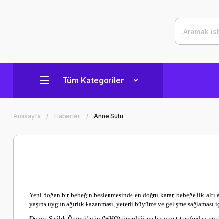
Tüm Kategoriler
Anasayfa
Haberler
Anne Sütü
Yeni doğan bir bebeğin beslenmesinde en doğru karar, bebeğe ilk altı 
yaşına uygun ağırlık kazanması, yeterli büyüme ve gelişme sağlaması içi
Dünya Sağlık Örgütü’ nün (WHO) önerdiği ve bu örgüt tarafından yürü