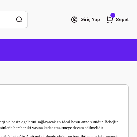
Giriş Yap
Sepet
rji ve besin öğelerini sağlayacak en ideal besin anne sütüdür. Bebeğin
esinlerle beraber iki yaşına kadar emzirmeye devam edilmelidir.
 sütü, bebeğin A vitamini, demir, çinko ve iyot ihtiyacını için yetersiz