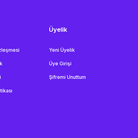
Üyelik
özleşmesi
Yeni Üyelik
ik
Üye Girişi
i
Şifremi Unuttum
itikası