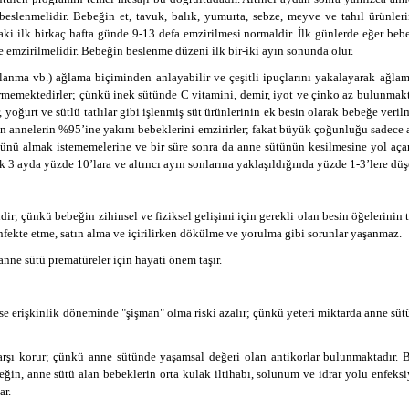
 beslenmelidir. Bebeğin et, tavuk, balık, yumurta, sebze, meyve ve tahıl ürünl
i ilk birkaç hafta günde 9-13 defa emzirilmesi normaldir. İlk günlerde eğer bebe
e emzirilmelidir. Bebeğin beslenme düzeni ilk bir-iki ayın sonunda olur.
alanma vb.) ağlama biçiminden anlayabilir ve çeşitli ipuçlarını yakalayarak ağlam
rmemektedirler; çünkü inek sütünde C vitamini, demir, iyot ve çinko az bulunmakt
, yoğurt ve sütlü tatlılar gibi işlenmiş süt ürünlerinin ek besin olarak bebeğe ver
annelerin %95’ine yakını bebeklerini emzirirler; fakat büyük çoğunluğu sadece 
sütünü almak istememelerine ve bir süre sonra da anne sütünün kesilmesine yol aça
lk 3 ayda yüzde 10’lara
ve altıncı ayın sonlarına yaklaşıldığında yüzde 1-3’lere düş
ir; çünkü bebeğin zihinsel ve fiziksel gelişimi için gerekli olan besin öğelerinin 
nfekte etme, satın alma ve içirilirken dökülme ve yorulma gibi sorunlar yaşanmaz.
anne sütü prematüreler için hayati önem taşır.
e erişkinlik döneminde "şişman" olma riski azalır; çünkü yeteri miktarda anne sü
arşı korur; çünkü anne sütünde yaşamsal değeri olan antikorlar bulunmaktadır. Bö
neğin, anne sütü alan bebeklerin
orta kulak iltihabı, solunum ve idrar yolu enfeksiy
ar.