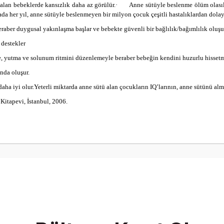
lan bebeklerde kansızlık daha az görülür.
·
Anne sütüyle beslenme ölüm olasıl
a her yıl, anne sütüyle beslenmeyen bir milyon çocuk çeşitli hastalıklardan dolay
raber duygusal yakınlaşma başlar ve bebekte güvenli bir bağlılık/bağımlılık oluşu
 destekler
, yutma ve solunum ritmini düzenlemeyle beraber bebeğin kendini huzurlu hissetme
nda oluşur.
ha iyi olur.
Yeterli miktarda anne sütü alan çocukların IQ’larının, anne sütünü al
itapevi, İstanbul, 2006.