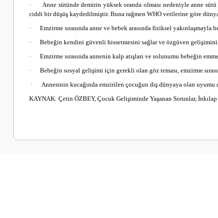
·
Anne sütünde demirin yüksek oranda olması nedeniyle anne sütü a
ciddi bir düşüş kaydedilmiştir. Buna rağmen WHO verilerine göre dünyad
·
Emzirme sırasında anne ve bebek arasında fiziksel yakınlaşmayla be
·
Bebeğin kendini güvenli hissetmesini sağlar ve özgüven gelişimini
·
Emzirme sırasında annenin kalp atışları ve solunumu bebeğin emme
·
Bebeğin sosyal gelişimi için gerekli olan göz teması, emzirme sırası
·
Annesinin kucağında emzirilen çocuğun dış dünyaya olan uyumu da
KAYNAK: Çetin ÖZBEY, Çocuk Gelişiminde Yaşanan Sorunlar, İnkılap K