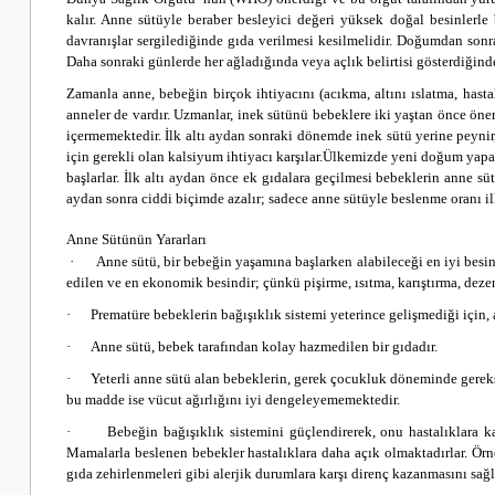
kalır. Anne sütüyle beraber besleyici değeri yüksek doğal besinlerle
davranışlar sergilediğinde gıda verilmesi kesilmelidir.
Doğumdan sonrak
Daha sonraki günlerde her ağladığında veya açlık belirtisi gösterdiğind
Zamanla anne, bebeğin birçok ihtiyacını (acıkma, altını ıslatma, hast
anneler de vardır. Uzmanlar, inek sütünü bebeklere iki yaştan önce öne
içermemektedir. İlk altı aydan sonraki dönemde inek sütü yerine
peynir
için gerekli olan kalsiyum ihtiyacı karşılar.
Ülkemizde yeni doğum yapan 
başlarlar. İlk altı aydan önce ek gıdalara geçilmesi bebeklerin anne 
aydan sonra ciddi biçimde azalır;
sadece anne sütüyle beslenme oranı i
Anne Sütünün Yararları
·
Anne sütü, bir bebeğin yaşamına başlarken alabileceği en iyi besind
edilen ve en ekonomik besindir; çünkü pişirme, ısıtma, karıştırma, deze
·
Prematüre bebeklerin bağışıklık sistemi yeterince gelişmediği için, 
·
Anne sütü, bebek tarafından kolay hazmedilen bir gıdadır.
·
Yeterli anne sütü alan bebeklerin, gerek çocukluk döneminde gereks
bu madde ise vücut ağırlığını iyi dengeleyememektedir.
·
Bebeğin bağışıklık sistemini güçlendirerek, onu hastalıklara k
Mamalarla beslenen bebekler hastalıklara daha açık olmaktadırlar. Ör
gıda zehirlenmeleri gibi alerjik durumlara karşı direnç kazanmasını sağl