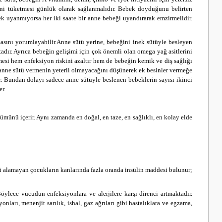
erini tüketmesi günlük olarak sağlanmalıdır. Bebek doyduğunu belirten
k uyanmıyorsa her iki saate bir anne bebeği uyandırarak emzirmelidir.
asını yorumlayabilir.
Anne sütü yerine, bebeğini inek sütüyle besleyen
adır. Ayrıca bebeğin gelişimi için çok önemli olan omega yağ asitlerini
ilmesi hem enfeksiyon riskini azaltır hem de bebeğin kemik ve diş sağlığı
anne sütü vermenin yeterli olmayacağını düşünerek ek besinler vermeğe
r. Bundan dolayı sadece anne sütüyle beslenen bebeklerin sayısı ikinci
er.
tümünü içerir.
Aynı zamanda en doğal, en taze, en sağlıklı, en kolay elde
tü alamayan çocukların kanlarında fazla oranda insülin maddesi bulunur;
ylece vücudun enfeksiyonlara ve alerjilere karşı direnci artmaktadır.
onları, menenjit sarılık, ishal, gaz ağrıları gibi hastalıklara ve egzama,