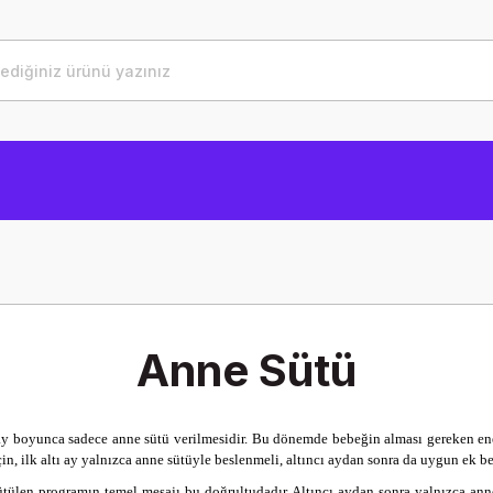
Anne Sütü
ay boyunca sadece anne sütü verilmesidir. Bu dönemde bebeğin alması gereken ene
n, ilk altı ay yalnızca anne sütüyle beslenmeli, altıncı aydan sonra da uygun ek b
tülen programın temel mesajı bu doğrultudadır.
Altıncı aydan sonra yalnızca anne